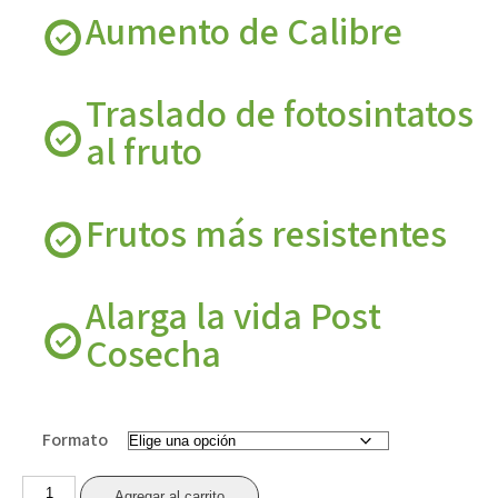
hasta
Aumento de Calibre
$1.551.000
Traslado de fotosintatos
al fruto
Frutos más resistentes
Alarga la vida Post
Cosecha
Formato
FULL
Agregar al carrito