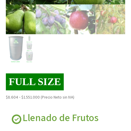
FULL SIZE
Rango
-
$
8.604
$
1.551.000
(Precio Neto sin IVA)
de
precios:
Llenado de Frutos
desde
$8.604