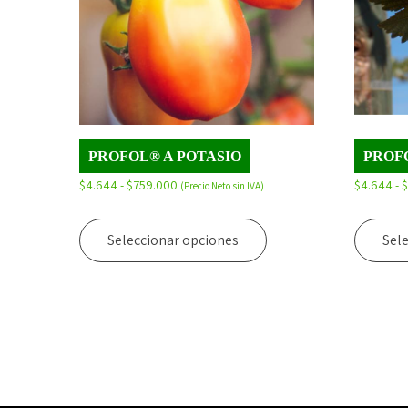
PROFOL® A POTASIO
PROF
Rango
$
4.644
-
$
759.000
$
4.644
-
(Precio Neto sin IVA)
de
Este
precios:
producto
Seleccionar opciones
Sel
desde
tiene
$4.644
múltiples
hasta
variantes.
$759.000
Las
opciones
se
pueden