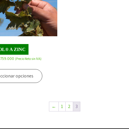
OL® A ZINC
Rango
$
759.000
(Precio Neto sin IVA)
de
Este
precios:
producto
eccionar opciones
desde
tiene
$4.644
múltiples
hasta
variantes.
$759.000
Las
←
1
2
3
opciones
se
pueden