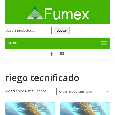
Skip
to
content
Fumex
Productos que funcionan
Buscar
Buscar
Menu
riego tecnificado
Mostrando 6 resultados