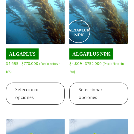
ALGAPLUS
ALGAPLUS NPK
Rango
Rango
$
4.699
-
$
770.000
$
4.809
-
$
792.000
(Precio Neto sin
(Precio Neto sin
de
de
IVA)
IVA)
precios:
precios:
Este
Es
desde
desde
producto
pr
Seleccionar
Seleccionar
$4.699
$4.809
tiene
tie
opciones
opciones
hasta
hasta
múltiples
mú
$770.000
$792.000
variantes.
var
Las
La
opciones
op