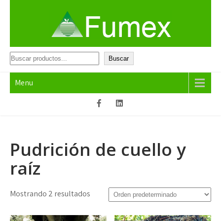
Skip
to
content
Fumex
Productos que funcionan
Buscar
Buscar
Menu
Pudrición de cuello y
raíz
Mostrando 2 resultados