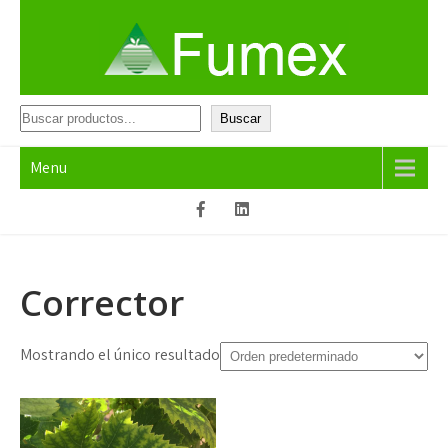
Skip
to
content
Fumex
Productos que funcionan
Buscar
Buscar
Menu
Corrector
Mostrando el único resultado