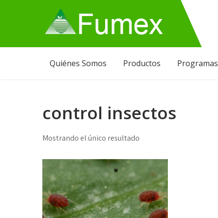
Skip
to
content
Fumex
Productos que funcionan
Quiénes Somos
Productos
Programas
control insectos
Mostrando el único resultado