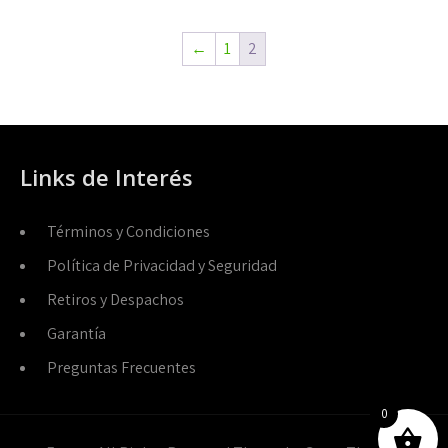
Las
La
opciones
op
←
1
2
se
se
pueden
pu
elegir
ele
en
en
Links de Interés
la
la
página
pá
de
de
Términos y Condiciones
producto
pr
Política de Privacidad y Seguridad
Retiros y Despachos
Garantía
Preguntas Frecuentes
0