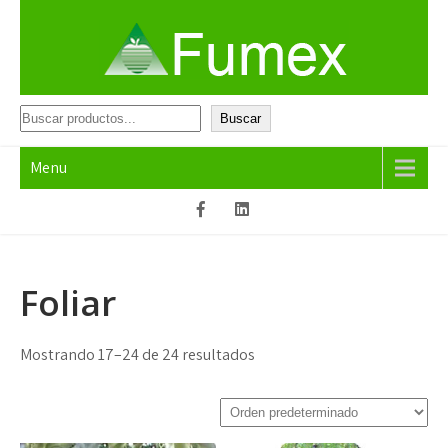
Skip
to
content
Fumex
Productos que funcionan
Buscar
Buscar
Menu
Foliar
Mostrando 17–24 de 24 resultados