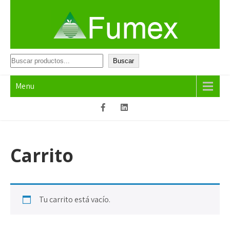
Skip
to
content
Fumex
Productos que funcionan
Buscar
Buscar
Menu
Carrito
Tu carrito está vacío.